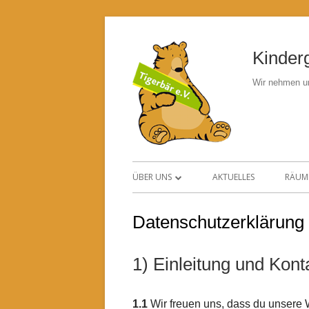
Springe
zum
Kinderg
Inhalt
Wir nehmen un
Primäres
ÜBER UNS
AKTUELLES
RÄUM
Menü
KONZEPT
Datenschutzerklärung
WALDWOCHEN
1) Einleitung und Kont
UNSER TEAM
UNSER VORSTAND
1.1
Wir freuen uns, dass du unsere 